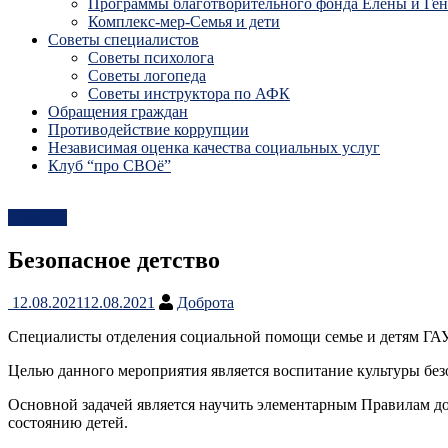
Программы благотворительного фонда Елены и Ге
Комплекс-мер-Семья и дети
Советы специалистов
Советы психолога
Советы логопеда
Советы инструктора по АФК
Обращения граждан
Противодействие коррупции
Независимая оценка качества социальных услуг
Клуб “про СВОё”
Новости
Безопасное детство
12.08.2021
12.08.2021
Доброта
Специалисты отделения социальной помощи семье и детям ГА
Целью данного мероприятия является воспитание культуры безо
Основной задачей является научить элементарным Правилам д
состоянию детей.