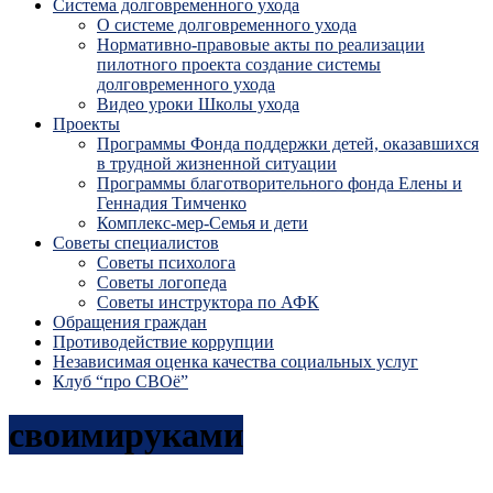
Система долговременного ухода
О системе долговременного ухода
Нормативно-правовые акты по реализации
пилотного проекта создание системы
долговременного ухода
Видео уроки Школы ухода
Проекты
Программы Фонда поддержки детей, оказавшихся
в трудной жизненной ситуации
Программы благотворительного фонда Елены и
Геннадия Тимченко
Комплекс-мер-Семья и дети
Советы специалистов
Советы психолога
Советы логопеда
Советы инструктора по АФК
Обращения граждан
Противодействие коррупции
Независимая оценка качества социальных услуг
Клуб “про СВОё”
своимируками