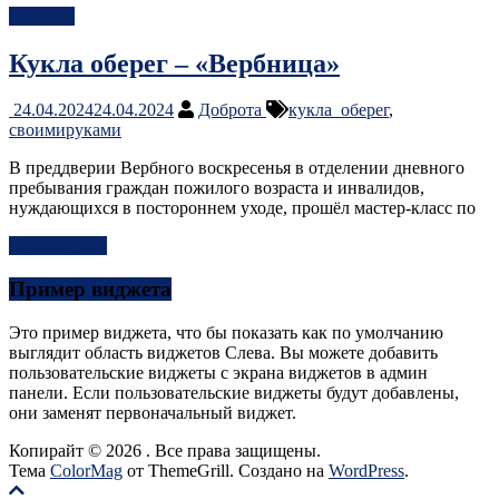
Новости
Кукла оберег – «Вербница»
24.04.2024
24.04.2024
Доброта
кукла_оберег
,
своимируками
В преддверии Вербного воскресенья в отделении дневного
пребывания граждан пожилого возраста и инвалидов,
нуждающихся в постороннем уходе, прошёл мастер-класс по
Читать далее
Пример виджета
Это пример виджета, что бы показать как по умолчанию
выглядит область виджетов Слева. Вы можете добавить
пользовательские виджеты с экрана виджетов в админ
панели. Если пользовательские виджеты будут добавлены,
они заменят первоначальный виджет.
Копирайт © 2026
. Все права защищены.
Тема
ColorMag
от ThemeGrill. Создано на
WordPress
.