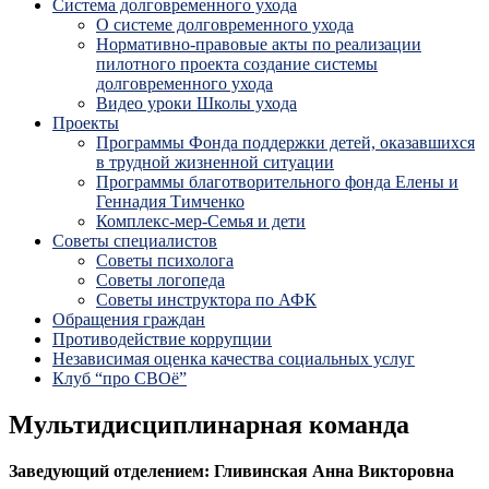
Система долговременного ухода
О системе долговременного ухода
Нормативно-правовые акты по реализации
пилотного проекта создание системы
долговременного ухода
Видео уроки Школы ухода
Проекты
Программы Фонда поддержки детей, оказавшихся
в трудной жизненной ситуации
Программы благотворительного фонда Елены и
Геннадия Тимченко
Комплекс-мер-Семья и дети
Советы специалистов
Советы психолога
Советы логопеда
Советы инструктора по АФК
Обращения граждан
Противодействие коррупции
Независимая оценка качества социальных услуг
Клуб “про СВОё”
Мультидисциплинарная команда
Заведующий отделением: Гливинская Анна Викторовна