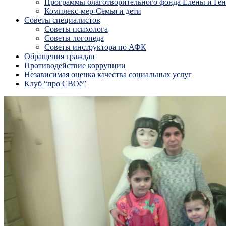
Программы благотворительного фонда Елены и Ге
Комплекс-мер-Семья и дети
Советы специалистов
Советы психолога
Советы логопеда
Советы инструктора по АФК
Обращения граждан
Противодействие коррупции
Независимая оценка качества социальных услуг
Клуб “про СВОё”