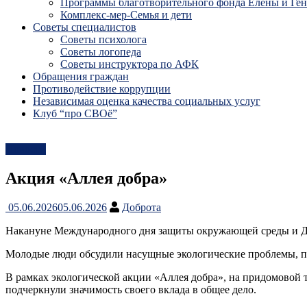
Программы благотворительного фонда Елены и Ге
Комплекс-мер-Семья и дети
Советы специалистов
Советы психолога
Советы логопеда
Советы инструктора по АФК
Обращения граждан
Противодействие коррупции
Независимая оценка качества социальных услуг
Клуб “про СВОё”
Новости
Акция «Аллея добра»
05.06.2026
05.06.2026
Доброта
Накануне Международного дня защиты окружающей среды и Дня
Молодые люди обсудили насущные экологические проблемы, под
В рамках экологической акции «Аллея добра», на придомовой 
подчеркнули значимость своего вклада в общее дело.