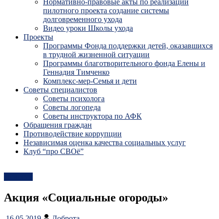
Нормативно-правовые акты по реализации
пилотного проекта создание системы
долговременного ухода
Видео уроки Школы ухода
Проекты
Программы Фонда поддержки детей, оказавшихся
в трудной жизненной ситуации
Программы благотворительного фонда Елены и
Геннадия Тимченко
Комплекс-мер-Семья и дети
Советы специалистов
Советы психолога
Советы логопеда
Советы инструктора по АФК
Обращения граждан
Противодействие коррупции
Независимая оценка качества социальных услуг
Клуб “про СВОё”
Новости
Акция «Социальные огороды»
16.05.2019
Доброта