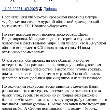
11.03.2025
11.03.2025
Доброта
Воспитанники учебно-тренировочной квартиры центра
«Доброта» посетили Амурский областной краеведческий
музей имени Г.С. Новикова-Даурского.
По залу природы ребят провела экскурсовод Дарья
Владимировна. Молодые люди с интересом слушали о
животном и растительном мире. Они узнали, что в Амурской
области встречается 326 видов птиц, из них 44 вида –
охотничье-промысловых.
О животных, обитающих на юге области, наиболее
интересным был рассказ про енотовидную собаку, которая
беззащитна перед опасностью: вместо того, чтобы убежать,
она затаивается и притворяется мертвой. Эта особенность
делает её легкой добычей для хищников и лесных пожаров.
По окончании экскурсии воспитанница отделения Дарья
рассказала, что с интересом рассматривала экспонаты зала –
чайку, уток, гусей. Но особенно ей понравился рассказ о
баклане: «Он может заглатывать крупную рыбу целиком и его
называют «живая удочка». В Китае бакланов используют для
ловли рыбы. А Сергею понравился «чистюля» – барсук,