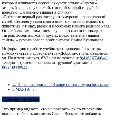
который отличается особой аккуратностью: «Барсук –
хищный зверь, неуклюжий, с острой мордой и грубой
шерстью. Он осенью впадает в спячку».
«Ребята не первый раз посещают Амурский краеведческий
музей. Сегодня узнали много нового и познавательного о
животных, птицах, рыбах и насекомых нашего родного края.
Они с большим вниманием слушали о жизни и повадках
тигров, лосей, волков, и других представителей нашей
тайги», – резюмировала реабилитолог Ирина Кузеванова.
Информацию о работе учебно-тренировочной квартиры
можно узнать по адресу центра «Доброта», г. Благовещенск,
ул. Политехническая, 82/2 или по телефону
8(4162)77-08-48
,
телефон отделения социально-трудовой адаптации
8(924)8440023
←
Игра-викторина – «В мире сказок и мультфильмов»
8 МАРТА
→
Пример виджета
Это пример виджета, что бы показать как по умолчанию
выглядит область виджетов Слева. Вы можете добавить