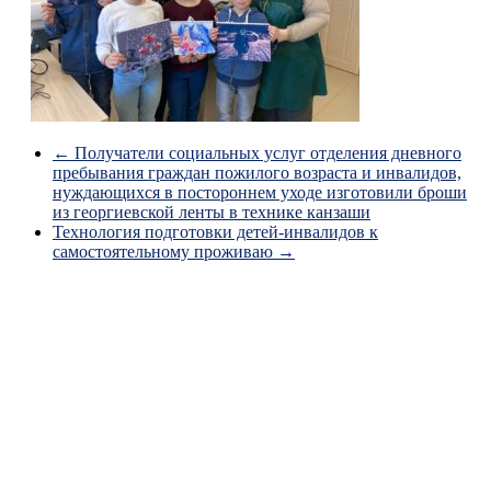
←
Получатели социальных услуг отделения дневного
пребывания граждан пожилого возраста и инвалидов,
нуждающихся в постороннем уходе изготовили броши
из георгиевской ленты в технике канзаши
Технология подготовки детей-инвалидов к
самостоятельному проживаю
→
Пример виджета
Это пример виджета, что бы показать как по умолчанию
выглядит область виджетов Слева. Вы можете добавить
пользовательские виджеты с экрана виджетов в админ
панели. Если пользовательские виджеты будут добавлены,
они заменят первоначальный виджет.
Копирайт © 2026
. Все права защищены.
Тема
ColorMag
от ThemeGrill. Создано на
WordPress
.