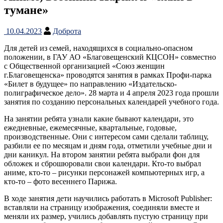
тумане»
10.04.2023
Доброта
Для детей из семей, находящихся в социально-опасном
положении, в ГАУ АО «Благовещенский КЦСОН» совместно
с Общественной организацией «Союз женщин
г.Благовещенска» проводятся занятия в рамках Профи-парка
«Билет в будущее» по направлению «Издательско-
полиграфическое дело». 28 марта и 4 апреля 2023 года прошли
занятия по созданию персональных календарей учебного года.
На занятии ребята узнали какие бывают календари, это
ежедневные, ежемесячные, квартальные, годовые,
производственные. Они с интересом сами сделали таблицу,
разбили ее по месяцам и дням года, отметили учебные дни и
дни каникул. На втором занятии ребята выбрали фон для
обложек и сброшюровали свои календари. Кто-то выбрал
аниме, кто-то – рисунки персонажей компьютерных игр, а
кто-то – фото весеннего Парижа.
В ходе занятия дети научились работать в Microsoft Publisher:
вставляли на страницу изображения, соединяли вместе и
меняли их размер, учились добавлять пустую страницу при