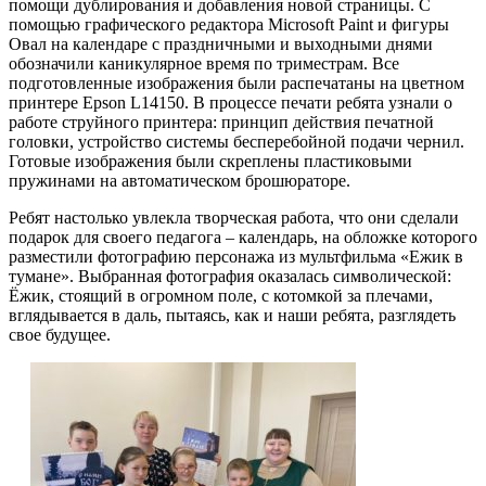
помощи дублирования и добавления новой страницы. С
помощью графического редактора Microsoft Paint и фигуры
Овал на календаре с праздничными и выходными днями
обозначили каникулярное время по триместрам. Все
подготовленные изображения были распечатаны на цветном
принтере Epson L14150. В процессе печати ребята узнали о
работе струйного принтера: принцип действия печатной
головки, устройство системы бесперебойной подачи чернил.
Готовые изображения были скреплены пластиковыми
пружинами на автоматическом брошюраторе.
Ребят настолько увлекла творческая работа, что они сделали
подарок для своего педагога – календарь, на обложке которого
разместили фотографию персонажа из мультфильма «Ежик в
тумане». Выбранная фотография оказалась символической:
Ёжик, стоящий в огромном поле, с котомкой за плечами,
вглядывается в даль, пытаясь, как и наши ребята, разглядеть
свое будущее.