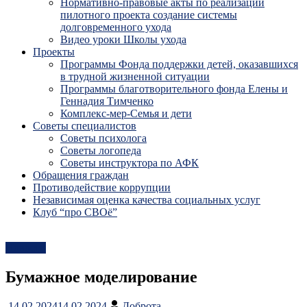
Нормативно-правовые акты по реализации
пилотного проекта создание системы
долговременного ухода
Видео уроки Школы ухода
Проекты
Программы Фонда поддержки детей, оказавшихся
в трудной жизненной ситуации
Программы благотворительного фонда Елены и
Геннадия Тимченко
Комплекс-мер-Семья и дети
Советы специалистов
Советы психолога
Советы логопеда
Советы инструктора по АФК
Обращения граждан
Противодействие коррупции
Независимая оценка качества социальных услуг
Клуб “про СВОё”
Новости
Бумажное моделирование
14.02.2024
14.02.2024
Доброта