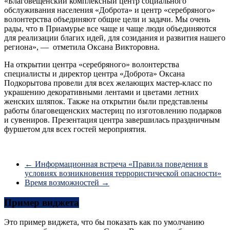
«Благовещенский комплексный центр социального
обслуживания населения «Доброта» и центр «серебряного»
волонтерства объединяют общие цели и задачи. Мы очень
рады, что в Приамурье все чаще и чаще люди объединяются
для реализации благих идей, для созидания и развития нашего
региона», — отметила Оксана Викторовна.
На открытии центра «серебряного» волонтерства
специалисты и директор центра «Доброта» Оксана
Подкорытова провели для всех желающих мастер-класс по
украшению декоративными лентами и цветами летних
женских шляпок. Также на открытии были представлены
работы благовещенских мастериц по изготовлению подарков
и сувениров. Презентация центра завершилась праздничным
фуршетом для всех гостей мероприятия.
←
Информационная встреча «Правила поведения в
условиях возникновения террористической опасности»
Время возможностей
→
Пример виджета
Это пример виджета, что бы показать как по умолчанию