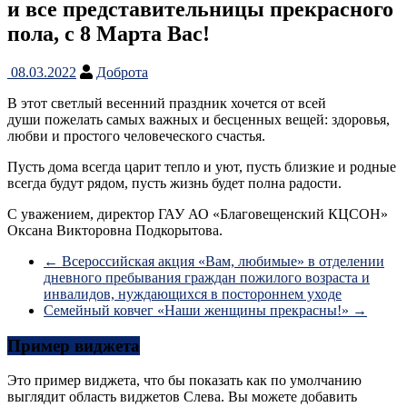
и все представительницы прекрасного
пола, с 8 Марта Вас!
08.03.2022
Доброта
В этот светлый весенний праздник хочется от всей
души пожелать самых важных и бесценных вещей: здоровья,
любви и простого человеческого счастья.
Пусть дома всегда царит тепло и уют, пусть близкие и родные
всегда будут рядом, пусть жизнь будет полна радости.
С уважением, директор ГАУ АО «Благовещенский КЦСОН»
Оксана Викторовна Подкорытова.
←
Всероссийская акция «Вам, любимые» в отделении
дневного пребывания граждан пожилого возраста и
инвалидов, нуждающихся в постороннем уходе
Семейный ковчег «Наши женщины прекрасны!»
→
Пример виджета
Это пример виджета, что бы показать как по умолчанию
выглядит область виджетов Слева. Вы можете добавить