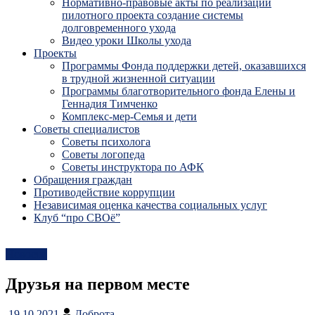
Нормативно-правовые акты по реализации
пилотного проекта создание системы
долговременного ухода
Видео уроки Школы ухода
Проекты
Программы Фонда поддержки детей, оказавшихся
в трудной жизненной ситуации
Программы благотворительного фонда Елены и
Геннадия Тимченко
Комплекс-мер-Семья и дети
Советы специалистов
Советы психолога
Советы логопеда
Советы инструктора по АФК
Обращения граждан
Противодействие коррупции
Независимая оценка качества социальных услуг
Клуб “про СВОё”
Новости
Друзья на первом месте
19.10.2021
Доброта