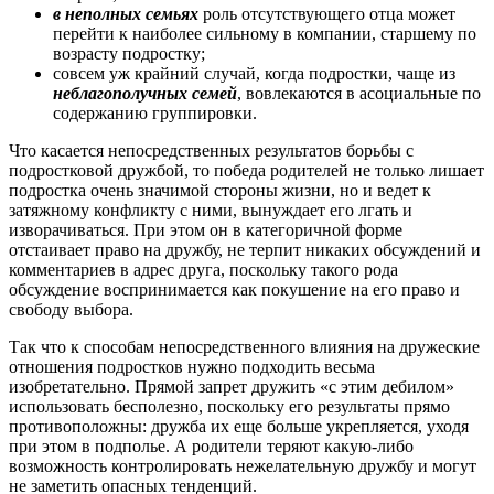
в неполных семьях
роль отсутствующего отца может
перейти к наиболее сильному в компании, старшему по
возрасту подростку;
совсем уж крайний случай, когда подростки, чаще из
неблагополучных семей
, вовлекаются в асоциальные по
содержанию группировки.
Что касается непосредственных результатов борьбы с
подростковой дружбой, то победа родителей не только лишает
подростка очень значимой стороны жизни, но и ведет к
затяжному конфликту с ними, вынуждает его лгать и
изворачиваться. При этом он в категоричной форме
отстаивает право на дружбу, не терпит никаких обсуждений и
комментариев в адрес друга, поскольку такого рода
обсуждение воспринимается как покушение на его право и
свободу выбора.
Так что к способам непосредственного влияния на дружеские
отношения подростков нужно подходить весьма
изобретательно. Прямой запрет дружить «с этим дебилом»
использовать бесполезно, поскольку его результаты прямо
противоположны: дружба их еще больше укрепляется, уходя
при этом в подполье. А родители теряют какую-либо
возможность контролировать нежелательную дружбу и могут
не заметить опасных тенденций.