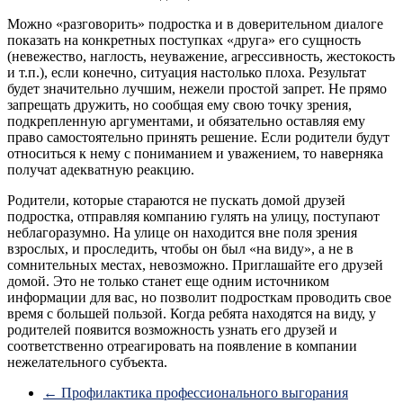
Можно «разговорить» подростка и в доверительном диалоге
показать на конкретных поступках «друга» его сущность
(невежество, наглость, неуважение, агрессивность, жестокость
и т.п.), если конечно, ситуация настолько плоха. Результат
будет значительно лучшим, нежели простой запрет. Не прямо
запрещать дружить, но сообщая ему свою точку зрения,
подкрепленную аргументами, и обязательно оставляя ему
право самостоятельно принять решение. Если родители будут
относиться к нему с пониманием и уважением, то наверняка
получат адекватную реакцию.
Родители, которые стараются не пускать домой друзей
подростка, отправляя компанию гулять на улицу, поступают
неблагоразумно. На улице он находится вне поля зрения
взрослых, и проследить, чтобы он был «на виду», а не в
сомнительных местах, невозможно. Приглашайте его друзей
домой. Это не только станет еще одним источником
информации для вас, но позволит подросткам проводить свое
время с большей пользой. Когда ребята находятся на виду, у
родителей появится возможность узнать его друзей и
соответственно отреагировать на появление в компании
нежелательного субъекта.
←
Профилактика профессионального выгорания