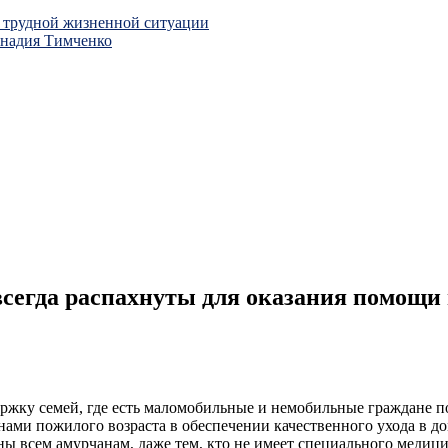
 трудной жизненной ситуации
ннадия Тимченко
всегда распахнуты для оказания помощи
ержку семей, где есть маломобильные и немобильные граждане п
нами пожилого возраста в обеспечении качественного ухода в 
ны всем амурчанам, даже тем, кто не имеет специального медици