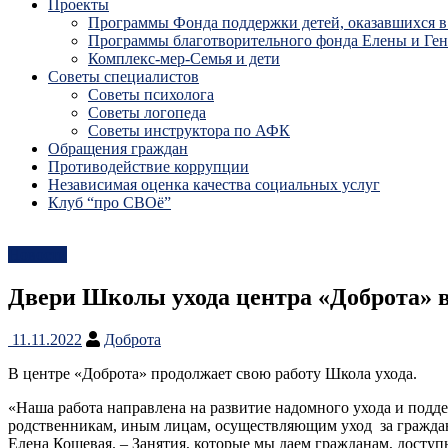
Проекты
Программы Фонда поддержки детей, оказавшихся в
Программы благотворительного фонда Елены и Ге
Комплекс-мер-Семья и дети
Советы специалистов
Советы психолога
Советы логопеда
Советы инструктора по АФК
Обращения граждан
Противодействие коррупции
Независимая оценка качества социальных услуг
Клуб “про СВОё”
Новости
Двери Школы ухода центра «Доброта» 
11.11.2022
Доброта
В центре «Доброта» продолжает свою работу Школа ухода.
«Наша работа направлена на развитие надомного ухода и подд
родственникам, иным лицам, осуществляющим уход ​ за гражда
Елена Кошевая. – Занятия, которые мы даем гражданам, доступ