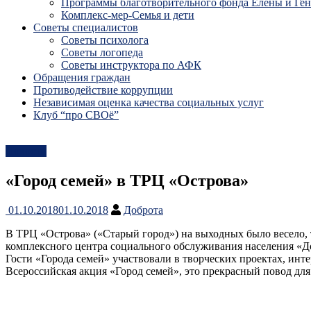
Программы благотворительного фонда Елены и Ге
Комплекс-мер-Семья и дети
Советы специалистов
Советы психолога
Советы логопеда
Советы инструктора по АФК
Обращения граждан
Противодействие коррупции
Независимая оценка качества социальных услуг
Клуб “про СВОё”
Новости
«Город семей» в ТРЦ «Острова»
01.10.2018
01.10.2018
Доброта
В ТРЦ «Острова» («Старый город») на выходных было весело, т
комплексного центра социального обслуживания населения «Д
Гости «Города семей» участвовали в творческих проектах, ин
Всероссийская акция «Город семей», это прекрасный повод дл