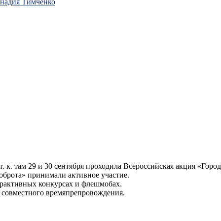
ннадия Тимченко
. к. там 29 и 30 сентября проходила Всероссийская акция «Гор
оброта» принимали активное участие.
терактивных конкурсах и флешмобах.
я совместного времяпрепровождения.