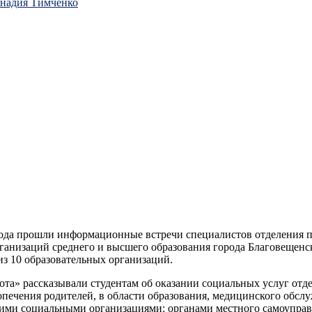
ннадия Тимченко
года прошли информационные встречи специалистов отделения 
рганизаций среднего и высшего образования города Благовещен
из 10 образовательных организаций.
ота» рассказывали студентам об оказании социальных услуг от
попечения родителей, в области образования, медицинского обс
угими социальными организациями: органами местного самоупра