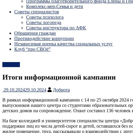
Программы благотворительного фонда Елены и Ге
Комплекс-мер-Семья и дети
Советы специалистов
Советы психолога
Советы логопеда
Советы инструктора по АФК
Обращения граждан
Противодействие коррупции
Независимая оценка качества социальных услуг
Клуб “про СВОё”
Новости
Итоги информационной кампании
29.10.2024
29.10.2024
Доброта
В рамках информационной кампании с 14 по 25 октября 2024 
выпускников нашего центра со студентами образовательных о
детских домов на сопровождение. Охват составил 136 человек 
На базе колледжей и университетов специалисты центра «Добр
поддержки лиц из числа детей-сирот и детей, оставшихся без 
жилое помещение, труд, рассказывали о взаимодействии с др