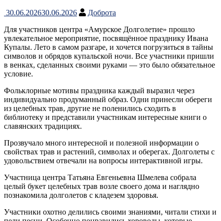
30.06.2026
30.06.2026
Доброта
Для участников центра «Амурское Долголетие» прошло
увлекательное мероприятие, посвящённое празднику Ивана
Купалы. Лето в самом разгаре, и хочется погрузиться в тайны
символов и обрядов купальской ночи. Все участники пришли
в венках, сделанных своими руками — это было обязательное
условие.
Фольклорные мотивы праздника каждый выразил через
индивидуально продуманный образ. Одни принесли обереги
из целебных трав, другие не поленились сходить в
библиотеку и представили участникам интересные книги о
славянских традициях.
Прозвучало много интересной и полезной информации о
свойствах трав и растений, символах и оберегах. Долголеты с
удовольствием отвечали на вопросы интерактивной игры.
Участница центра Татьяна Евгеньевна Шмелева собрала
целый букет целебных трав возле своего дома и наглядно
познакомила долголетов с кладезем здоровья.
Участники охотно делились своими знаниями, читали стихи и
пели песни. Особенно понравились хороводы, которые