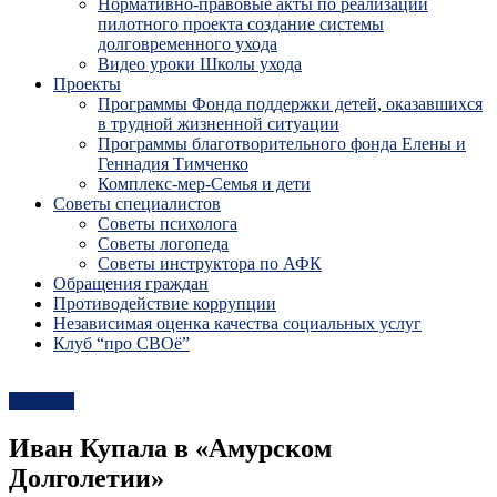
Нормативно-правовые акты по реализации
пилотного проекта создание системы
долговременного ухода
Видео уроки Школы ухода
Проекты
Программы Фонда поддержки детей, оказавшихся
в трудной жизненной ситуации
Программы благотворительного фонда Елены и
Геннадия Тимченко
Комплекс-мер-Семья и дети
Советы специалистов
Советы психолога
Советы логопеда
Советы инструктора по АФК
Обращения граждан
Противодействие коррупции
Независимая оценка качества социальных услуг
Клуб “про СВОё”
Новости
Иван Купала в «Амурском
Долголетии»