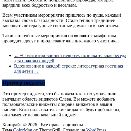
зарядили всех бодростью и весельем.
Всем участникам мероприятие пришлось по душе, каждый
высказал слова благодарности. Стало тёплой традицией
завершать литературные гостиные дружеским чаепитием.
Такие сплочённые мероприятия позволяют с комфортом
проводить досуг и продлевают жизнь каждого участника.
←
«Соматизированный невроз»: познавательная беседа
для пожилых людей
Вдохновение в каждой строке: литературная гостиная
для детей
→
Пример виджета
Это пример виджета, что бы показать как по умолчанию
выглядит область виджетов Слева. Вы можете добавить
пользовательские виджеты с экрана виджетов в админ
панели. Если пользовательские виджеты будут добавлены,
они заменят первоначальный виджет.
Копирайт © 2026
. Все права защищены.
Тема
ColorMag
от ThemeGrill. Создано на
WordPress
.