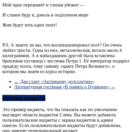
Мой прах переживёт и тленья убежит —
И славен буду я, доколь в подлунном мире
Жив будет хоть один пиит!
Р.S. А знаете ли вы, что коллекционировал поэт? Он очень
любил трости. Одна из них, металлическая, весила около 4
килограммов. А в набалдашник другой была вставлена
бронзовая пуговица с костюма Петра 1. Её император подарил
прадеду поэта, тому самому «арапу Петра Великого», о
котором мы знаем из курса истории.
←
Дан старт «Активному долголетию»
Литературная гостиная «В память о Пушкине»
→
Пример виджета
Это пример виджета, что бы показать как по умолчанию
выглядит область виджетов Слева. Вы можете добавить
пользовательские виджеты с экрана виджетов в админ
панели. Если пользовательские виджеты будут добавлены,
они заменят первоначальный виджет.