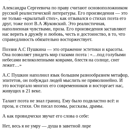
Александра Сергеевича по праву считают основоположником
русской реалистической литературы. Его произведения — это
не только «крылатый стих», как отзывался о стихах поэта его
друг, тоже поэт В.А Жуковский. Это реалистичная,
наполненная чувствами, проза. Его произведения заставляют
нас верить в дружбу и любовь, честь и достоинство, в то, что
справедливость обязательно восторжествует.
Поэзия А.С Пушкина — это отражение эстетики и красоты.
Она позволяет увидеть мир глазами поэта : «…под голубыми
небесами великолепными коврами, блестя на солнце, снег
лежит…»
А.С Пушкин наполнил язык большим разнообразием метафор,
эпитетов, он побуждал людей мыслить не прямолинейно. И
это восторгало многих его современников и восторгает нас,
живущих в 21 веке.
Талант поэта не знал границ. Ему было подвластно всё: и
проза, и стихи. Он писал поэмы, рассказы, драмы.
А как провидчески звучат его слова о себе:
Нет, весь я не умру — душа в заветной лире