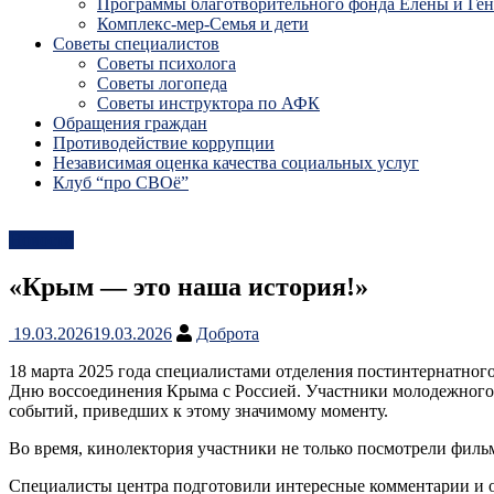
Программы благотворительного фонда Елены и Ге
Комплекс-мер-Семья и дети
Советы специалистов
Советы психолога
Советы логопеда
Советы инструктора по АФК
Обращения граждан
Противодействие коррупции
Независимая оценка качества социальных услуг
Клуб “про СВОё”
Новости
«Крым — это наша история!»
19.03.2026
19.03.2026
Доброта
18 марта 2025 года специалистами отделения постинтернатно
Дню воссоединения Крыма с Россией. Участники молодежного 
событий, приведших к этому значимому моменту.
Во время, кинолектория участники не только посмотрели филь
Специалисты центра подготовили интересные комментарии и о