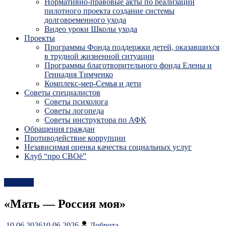
Нормативно-правовые акты по реализации
пилотного проекта создание системы
долговременного ухода
Видео уроки Школы ухода
Проекты
Программы Фонда поддержки детей, оказавшихся
в трудной жизненной ситуации
Программы благотворительного фонда Елены и
Геннадия Тимченко
Комплекс-мер-Семья и дети
Советы специалистов
Советы психолога
Советы логопеда
Советы инструктора по АФК
Обращения граждан
Противодействие коррупции
Независимая оценка качества социальных услуг
Клуб “про СВОё”
Новости
«Мать — Россия моя»
10.06.2026
10.06.2026
Доброта