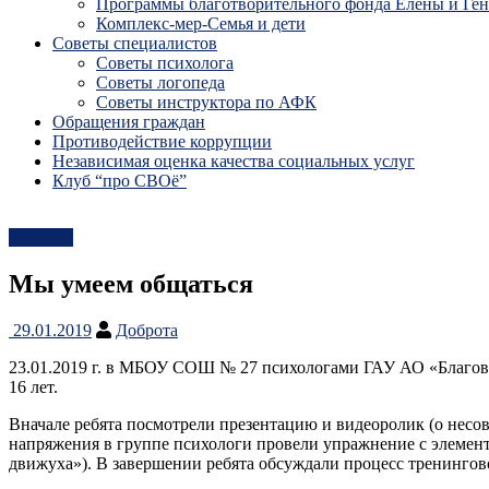
Программы благотворительного фонда Елены и Ге
Комплекс-мер-Семья и дети
Советы специалистов
Советы психолога
Советы логопеда
Советы инструктора по АФК
Обращения граждан
Противодействие коррупции
Независимая оценка качества социальных услуг
Клуб “про СВОё”
Новости
Мы умеем общаться
29.01.2019
Доброта
23.01.2019 г. в МБОУ СОШ № 27 психологами ГАУ АО «Благове
16 лет.
Вначале ребята посмотрели презентацию и видеоролик (о несов
напряжения в группе психологи провели упражнение с элемент
движуха»). В завершении ребята обсуждали процесс тренингов