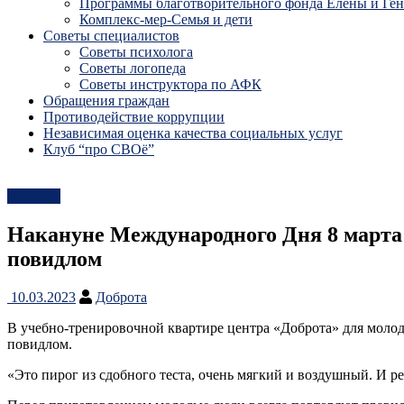
Программы благотворительного фонда Елены и Ге
Комплекс-мер-Семья и дети
Советы специалистов
Советы психолога
Советы логопеда
Советы инструктора по АФК
Обращения граждан
Противодействие коррупции
Независимая оценка качества социальных услуг
Клуб “про СВОё”
Новости
Накануне Международного Дня 8 марта
повидлом
10.03.2023
Доброта
В учебно-тренировочной квартире центра «Доброта» для моло
повидлом.
«Это пирог из сдобного теста, очень мягкий и воздушный. И р