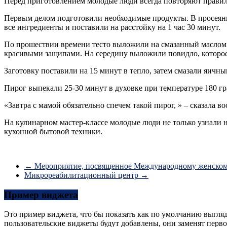
Перед приготовлением молодые люди всегда повторяют правил
Первым делом подготовили необходимые продукты. В просеянну
все ингредиенты и поставили на расстойку на 1 час 30 минут.
По прошествии времени тесто выложили на смазанный маслом л
красивыми защипами. На середину выложили повидло, которое
Заготовку поставили на 15 минут в тепло, затем смазали яичн
Пирог выпекали 25-30 минут в духовке при температуре 180 гр
«Завтра с мамой обязательно спечем такой пирог, » – сказала в
На кулинарном мастер-классе молодые люди не только узнали 
кухонной бытовой техники.
←
Мероприятие, посвященное Международному женск
Микрореабилитационный центр
→
Пример виджета
Это пример виджета, что бы показать как по умолчанию выгля
пользовательские виджеты будут добавлены, они заменят перв