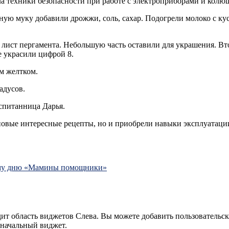
а техники безопасности при работе с электроприборами и кол
ю муку добавили дрожжи, соль, сахар. Подогрели молоко с кус
ист пергамента. Небольшую часть оставили для украшения. Втор
 украсили цифрой 8.
ым желтком.
адусов.
оспитанница Дарья.
новые интересные рецепты, но и приобрели навыки эксплуатаци
ому дню «Мамины помощники»
дит область виджетов Слева. Вы можете добавить пользовательс
оначальный виджет.