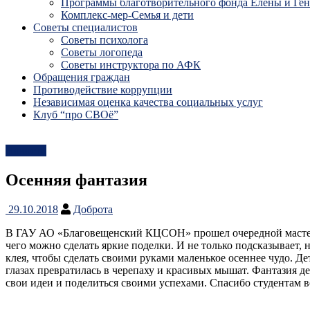
Программы благотворительного фонда Елены и Ге
Комплекс-мер-Семья и дети
Советы специалистов
Советы психолога
Советы логопеда
Советы инструктора по АФК
Обращения граждан
Противодействие коррупции
Независимая оценка качества социальных услуг
Клуб “про СВОё”
Новости
Осенняя фантазия
29.10.2018
Доброта
В ГАУ АО «Благовещенский КЦСОН» прошел очередной мастер-к
чего можно сделать яркие поделки. И не только подсказывает, 
клея, чтобы сделать своими руками маленькое осеннее чудо. Де
глазах превратилась в черепаху и красивых мышат. Фантазия д
свои идеи и поделиться своими успехами. Спасибо студентам 