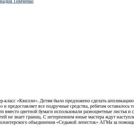
ннадия Тимченко
ласс «Квилли». Детям было предложено сделать аппликацию из
но и предоставляет все подручные средства, ребятам оставалось
ти вместо цветной бумаги использовали разноцветные листья и с
етей не знает границ. С нетерпением юные мастера ждут наступл
волонтерского объединения «Седьмой лепесток» АГМа за помощь 