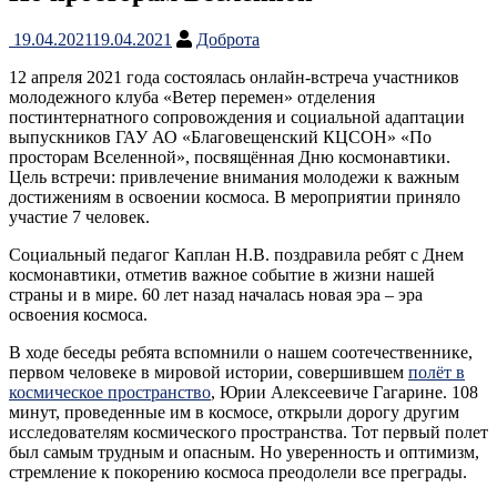
19.04.2021
19.04.2021
Доброта
12 апреля 2021 года состоялась онлайн-встреча участников
молодежного клуба «Ветер перемен» отделения
постинтернатного сопровождения и социальной адаптации
выпускников ГАУ АО «Благовещенский КЦСОН» «По
просторам Вселенной», посвящённая Дню космонавтики.
Цель встречи: привлечение внимания молодежи к важным
достижениям в освоении космоса. В мероприятии приняло
участие 7 человек.
Социальный педагог Каплан Н.В. поздравила ребят с Днем
космонавтики, отметив важное событие в жизни нашей
страны и в мире. 60 лет назад началась новая эра – эра
освоения космоса.
В ходе беседы ребята вспомнили о нашем соотечественнике,
первом человеке в мировой истории, совершившем
полёт в
космическое пространство
, Юрии Алексеевиче Гагарине. 108
минут, проведенные им в космосе, открыли дорогу другим
исследователям космического пространства. Тот первый полет
был самым трудным и опасным. Но уверенность и оптимизм,
стремление к покорению космоса преодолели все преграды.