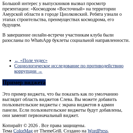
Большой интерес у выпускников вызвал просмотр
презентации: «Космодром «Восточный» на территории
Амурской области в городе Циолковский. Ребята узнали о
этапах строительства, преимуществах космодрома, его
будущем.
В завершение онлайн-встречи участникам клуба были
разосланы по WhatsАpp буклеты социальной направленности.
←
«Поле чудес»
Социологическое исследование по противодействию
коррупции
→
Пример виджета
Это пример виджета, что бы показать как по умолчанию
выглядит область виджетов Слева. Вы можете добавить
пользовательские виджеты с экрана виджетов в админ
панели. Если пользовательские виджеты будут добавлены,
они заменят первоначальный виджет.
Копирайт © 2026
. Все права защищены.
Тема
ColorMag
от ThemeGrill. Создано на
WordPress
.