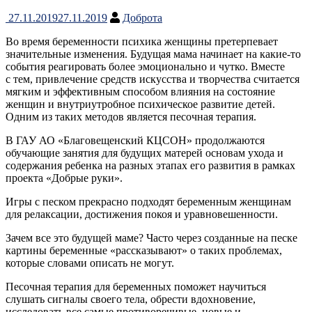
27.11.2019
27.11.2019
Доброта
Во время беременности психика женщины претерпевает
значительные изменения. Будущая мама начинает на какие-то
события реагировать более эмоционально и чутко. Вместе
с тем, привлечение средств искусства и творчества считается
мягким и эффективным способом влияния на состояние
женщин и внутриутробное психическое развитие детей.
Одним из таких методов является песочная терапия.
В ГАУ АО «Благовещенский КЦСОН» продолжаются
обучающие занятия для будущих матерей основам ухода и
содержания ребенка на разных этапах его развития в рамках
проекта «Добрые руки».
Игры с песком прекрасно подходят беременным женщинам
для релаксации, достижения покоя и уравновешенности.
Зачем все это будущей маме? Часто через созданные на песке
картины беременные «рассказывают» о таких проблемах,
которые словами описать не могут.
Песочная терапия для беременных поможет научиться
слушать сигналы своего тела, обрести вдохновение,
исследовать все самые противоречивые, новые и