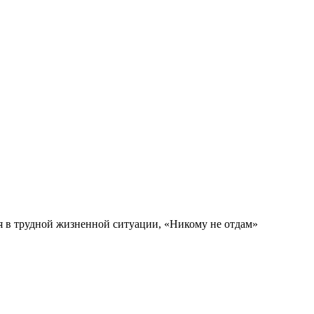
 в трудной жизненной ситуации, «Никому не отдам»
ьзование кроватки с матрацами, коляски-трансформеры,
ающий личность, а также свидетельство о рождении на