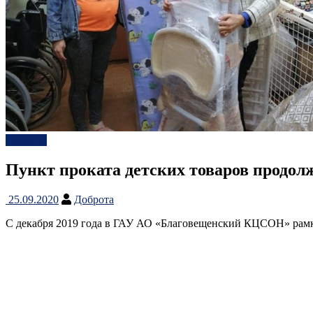
Новости
Пункт проката детских товаров продол
25.09.2020
Доброта
С декабря 2019 года в ГАУ АО «Благовещенский КЦСОН» рамк
инновационного социального проекта «Добрые руки», продолжа
Четырнадцать молодых мам с новорожденными детьми, находящ
стульчики для кормления.
Для получения вещей в прокате, женщинам необходимо предост
ребенка.