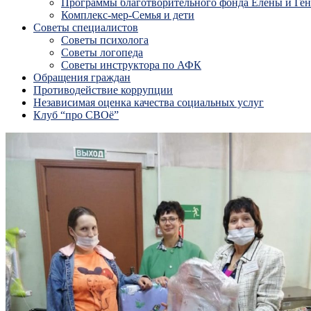
Программы благотворительного фонда Елены и Ге
Комплекс-мер-Семья и дети
Советы специалистов
Советы психолога
Советы логопеда
Советы инструктора по АФК
Обращения граждан
Противодействие коррупции
Независимая оценка качества социальных услуг
Клуб “про СВОё”