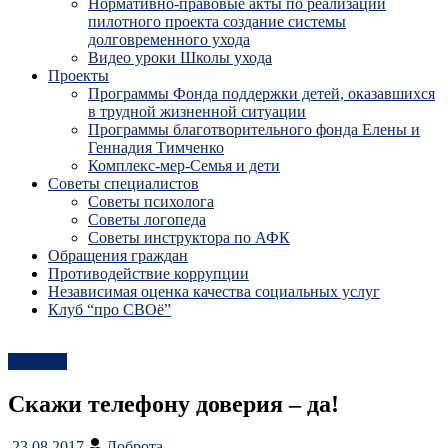
Нормативно-правовые акты по реализации
пилотного проекта создание системы
долговременного ухода
Видео уроки Школы ухода
Проекты
Программы Фонда поддержки детей, оказавшихся
в трудной жизненной ситуации
Программы благотворительного фонда Елены и
Геннадия Тимченко
Комплекс-мер-Семья и дети
Советы специалистов
Советы психолога
Советы логопеда
Советы инструктора по АФК
Обращения граждан
Противодействие коррупции
Независимая оценка качества социальных услуг
Клуб “про СВОё”
Новости
Скажи телефону доверия – да!
23.08.2017
Доброта