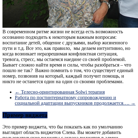
В современном ритме жизни не всегда есть возможность
осознанно подходить к некоторым важным вопросам:
воспитание детей, общение с друзьями, выбор жизненного
пути и т.д. Все это, как правило, мы делаем интуитивно, но
когда возникает неразрешимая конфликтная ситуация,
тревога, стресс, мы остаемся наедине со своей проблемой.
Бывает сложно найти время и силы, чтобы разобраться – что
пошло не так? Важно помнить о том, что существует единый
номер, позвонив на который, каждый получит помощь, и
никто не останется один на один со своими проблемами.
←
Телесно-оринтированная Solwi терапия
Работа по постинтернатному сопровождению и
социальной адаптации выпускников продолжается….
→
Пример виджета
Это пример виджета, что бы показать как по умолчанию
выглядит область виджетов Слева. Вы можете добавить
пользовательские виджеты с экрана виджетов в админ