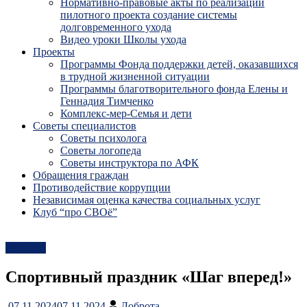
Нормативно-правовые акты по реализации
пилотного проекта создание системы
долговременного ухода
Видео уроки Школы ухода
Проекты
Программы Фонда поддержки детей, оказавшихся
в трудной жизненной ситуации
Программы благотворительного фонда Елены и
Геннадия Тимченко
Комплекс-мер-Семья и дети
Советы специалистов
Советы психолога
Советы логопеда
Советы инструктора по АФК
Обращения граждан
Противодействие коррупции
Независимая оценка качества социальных услуг
Клуб “про СВОё”
Новости
Спортивный праздник «Шаг вперед!»
07.11.2024
07.11.2024
Доброта