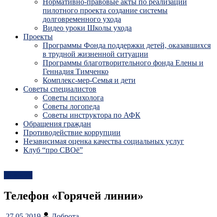
Нормативно-правовые акты по реализации
пилотного проекта создание системы
долговременного ухода
Видео уроки Школы ухода
Проекты
Программы Фонда поддержки детей, оказавшихся
в трудной жизненной ситуации
Программы благотворительного фонда Елены и
Геннадия Тимченко
Комплекс-мер-Семья и дети
Советы специалистов
Советы психолога
Советы логопеда
Советы инструктора по АФК
Обращения граждан
Противодействие коррупции
Независимая оценка качества социальных услуг
Клуб “про СВОё”
Новости
Телефон «Горячей линии»
27.05.2019
Доброта