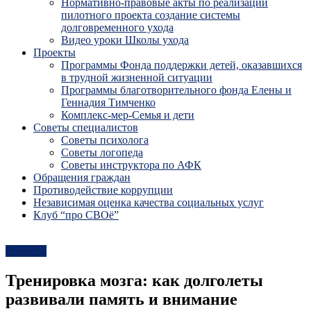
Нормативно-правовые акты по реализации
пилотного проекта создание системы
долговременного ухода
Видео уроки Школы ухода
Проекты
Программы Фонда поддержки детей, оказавшихся
в трудной жизненной ситуации
Программы благотворительного фонда Елены и
Геннадия Тимченко
Комплекс-мер-Семья и дети
Советы специалистов
Советы психолога
Советы логопеда
Советы инструктора по АФК
Обращения граждан
Противодействие коррупции
Независимая оценка качества социальных услуг
Клуб “про СВОё”
Новости
Тренировка мозга: как долголеты
развивали память и внимание