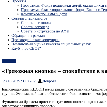
Проекты
Программы Фонда поддержки детей, оказавшихся в
Программы благотворительного фонда Елены и Ге
Комплекс-мер-Семья и дети
Советы специалистов
Советы психолога
Советы логопеда
Советы инструктора по АФК
Обращения граждан
Противодействие коррупции
Независимая оценка качества социальных услуг
Клуб “про СВОё”
Новости
«Тревожная кнопка» – спокойствие в 
23.10.2025
23.10.2025
Доброта
Благовещенский КЦСОН начал раздачу современных браслетов
группы. Это важный шаг в обеспечении безопасности и комфо
Функционал браслета прост и интуитивно понятен: одно нажат
оператору возникшую проблему.