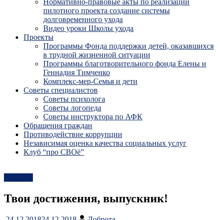
Нормативно-правовые акты по реализации
пилотного проекта создание системы
долговременного ухода
Видео уроки Школы ухода
Проекты
Программы Фонда поддержки детей, оказавшихся
в трудной жизненной ситуации
Программы благотворительного фонда Елены и
Геннадия Тимченко
Комплекс-мер-Семья и дети
Советы специалистов
Советы психолога
Советы логопеда
Советы инструктора по АФК
Обращения граждан
Противодействие коррупции
Независимая оценка качества социальных услуг
Клуб “про СВОё”
Новости
Твои достижения, выпускник!
24.12.2018
24.12.2018
Доброта