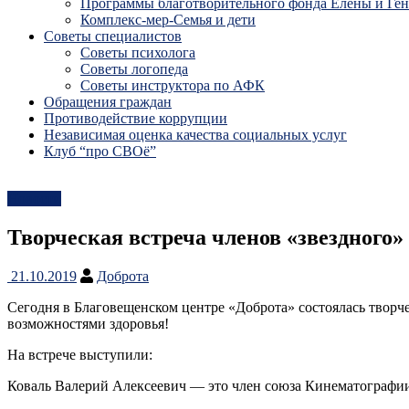
Программы благотворительного фонда Елены и Ге
Комплекс-мер-Семья и дети
Советы специалистов
Советы психолога
Советы логопеда
Советы инструктора по АФК
Обращения граждан
Противодействие коррупции
Независимая оценка качества социальных услуг
Клуб “про СВОё”
Новости
Творческая встреча членов «звездного
21.10.2019
Доброта
Сегодня в Благовещенском центре «Доброта» состоялась творч
возможностями здоровья!
На встрече выступили:
Коваль Валерий Алексеевич — это член союза Кинематографии