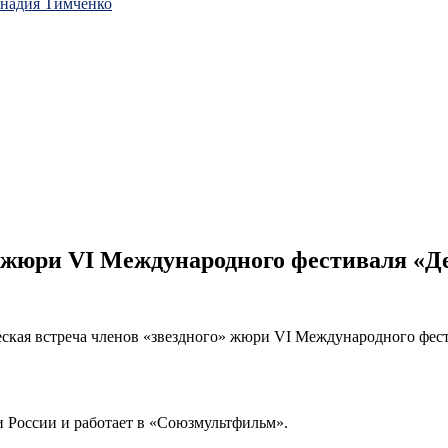
ннадия Тимченко
» жюри VI Международного фестиваля «Д
еская встреча членов «звездного» жюри VI Международного фес
 России и работает в «Союзмультфильм».