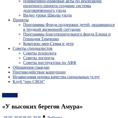
Нормативно-правовые акты по реализации
пилотного проекта создание системы
долговременного ухода
Видео уроки Школы ухода
Проекты
Программы Фонда поддержки детей, оказавшихся
в трудной жизненной ситуации
Программы благотворительного фонда Елены и
Геннадия Тимченко
Комплекс-мер-Семья и дети
Советы специалистов
Советы психолога
Советы логопеда
Советы инструктора по АФК
Обращения граждан
Противодействие коррупции
Независимая оценка качества социальных услуг
Клуб “про СВОё”
Новости
«У высоких берегов Амура»
28.05.2026
28.05.2026
Доброта