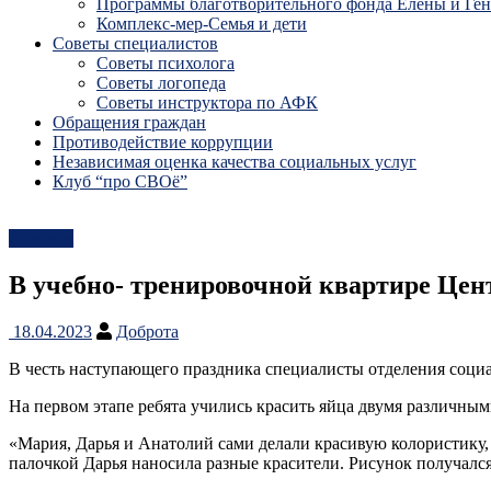
Программы благотворительного фонда Елены и Ге
Комплекс-мер-Семья и дети
Советы специалистов
Советы психолога
Советы логопеда
Советы инструктора по АФК
Обращения граждан
Противодействие коррупции
Независимая оценка качества социальных услуг
Клуб “про СВОё”
Новости
В учебно- тренировочной квартире Цен
18.04.2023
Доброта
В честь наступающего праздника специалисты отделения социа
На первом этапе ребята учились красить яйца двумя различным
«Мария, Дарья и Анатолий сами делали красивую колористику, 
палочкой Дарья наносила разные красители. Рисунок получалс