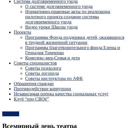
Система долговременного ухода
О системе долговременного ухода
Нормативно-правовые акты по реализации
пилотного проекта создание системы
долговременного ухода
Видео уроки Школы ухода
Проекты
Программы Фонда поддержки детей, оказавшихся
в трудной жизненной ситуации
Программы благотворительного фонда Елены и
Геннадия Тимченко
Комплекс-мер-Семья и дети
Советы специалистов
Советы психолога
Советы логопеда
Советы инструктора по АФК
Обращения граждан
Противодействие коррупции
Независимая оценка качества социальных услуг
Клуб “про СВОё”
Новости
Всемирный день театра