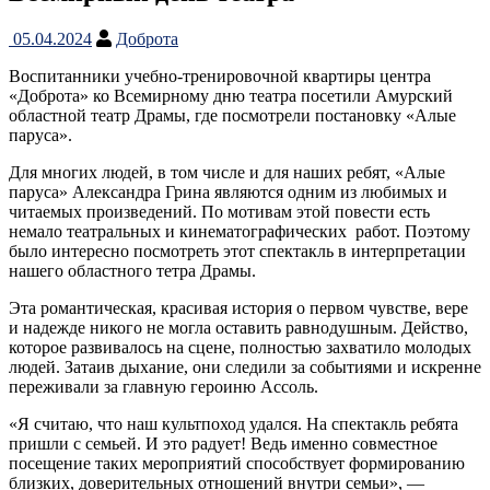
05.04.2024
Доброта
Воспитанники учебно-тренировочной квартиры центра
«Доброта» ко Всемирному дню театра посетили Амурский
областной театр Драмы, где посмотрели постановку «Алые
паруса».
Для многих людей, в том числе и для наших ребят, «Алые
паруса» Александра Грина являются одним из любимых и
читаемых произведений. По мотивам этой повести есть
немало театральных и кинематографических работ. Поэтому
было интересно посмотреть этот спектакль в интерпретации
нашего областного тетра Драмы.
Эта романтическая, красивая история о первом чувстве, вере
и надежде никого не могла оставить равнодушным. Действо,
которое развивалось на сцене, полностью захватило молодых
людей. Затаив дыхание, они следили за событиями и искренне
переживали за главную героиню Ассоль.
«Я считаю, что наш культпоход удался. На спектакль ребята
пришли с семьей. И это радует! Ведь именно совместное
посещение таких мероприятий способствует формированию
близких, доверительных отношений внутри семьи», —