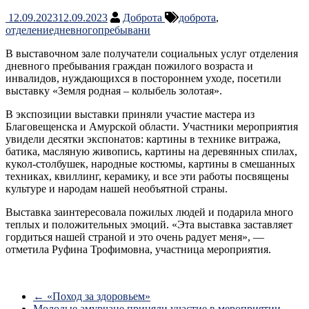
12.09.2023
12.09.2023
Доброта
доброта
,
отделениедневногопребывани
В выставочном зале получатели социальных услуг отделения
дневного пребывания граждан пожилого возраста и
инвалидов, нуждающихся в постороннем уходе, посетили
выставку «Земля родная – колыбель золотая».
В экспозиции выставки приняли участие мастера из
Благовещенска и Амурской области. Участники мероприятия
увидели десятки экспонатов: картины в технике витража,
батика, масляную живопись, картины на деревянных спилах,
кукол-столбушек, народные костюмы, картины в смешанных
техниках, квиллинг, керамику, и все эти работы посвящены
культуре и народам нашей необъятной страны.
Выставка заинтересовала пожилых людей и подарила много
теплых и положительных эмоций. «Эта выставка заставляет
гордиться нашей страной и это очень радует меня», —
отметила Руфина Трофимовна, участница мероприятия.
←
«Поход за здоровьем»
Молодые амурчане приняли участие в мероприятии