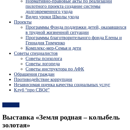
Нормативно-правовые акты по реализации
пилотного проекта создание системы
долговременного ухода
Видео уроки Школы ухода
Проекты
Программы Фонда поддержки детей, оказавшихся
в трудной жизненной ситуации
Программы благотворительного фонда Елены и
Геннадия Тимченко
Комплекс-мер-Семья и дети
Советы специалистов
Советы психолога
Советы логопеда
Советы инструктора по АФК
Обращения граждан
Противодействие коррупции
Независимая оценка качества социальных услуг
Клуб “про СВОё”
Новости
Выставка «Земля родная – колыбель
золотая»