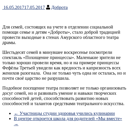
16.05.2017
17.05.2017
Доброта
Для семей, состоящих на учете в отделении социальной
помощи семье и детям «Доброты», стало доброй традицией
провести выходные в стенах Амурского областного театра
драмы.
Шестьдесят семей в минувшее воскресенье посмотрели
спектакль «Похищение принцессы». Маленькие зрители не
только хорошо провели время, но и на примере принцессы
Фефёлы Третьей увидели как вредность и капризность всех
женихов разогнала. Она не только чуть одна не осталась, но и
почти своё царство не разрушила.
Подобное посещение театра позволяет не только организовать
досуг семей, но и развивать умение и навыки творческих
способностей детей, способствовать развитию новых
способностей и талантов средствами театрального искусства.
←
Участницы студии здоровья учились кулинарии
В центре откроется школа для родителей «Мы вместе»
→