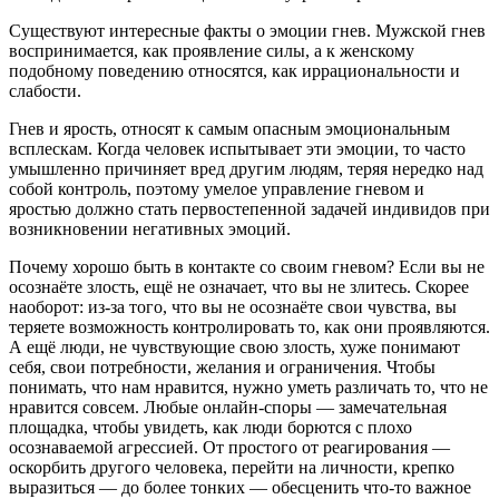
Существуют интересные факты о эмоции гнев. Мужской гнев
воспринимается, как проявление силы, а к женскому
подобному поведению относятся, как иррациональности и
слабости.
Гнев и ярость, относят к самым опасным эмоциональным
всплескам. Когда человек испытывает эти эмоции, то часто
умышленно причиняет вред другим людям, теряя нередко над
собой контроль, поэтому умелое управление гневом и
яростью должно стать первостепенной задачей индивидов при
возникновении негативных эмоций.
Почему хорошо быть в контакте со своим гневом? Если вы не
осознаёте злость, ещё не означает, что вы не злитесь. Скорее
наоборот: из-за того, что вы не осознаёте свои чувства, вы
теряете возможность контролировать то, как они проявляются.
А ещё люди, не чувствующие свою злость, хуже понимают
себя, свои потребности, желания и ограничения. Чтобы
понимать, что нам нравится, нужно уметь различать то, что не
нравится совсем. Любые онлайн-споры — замечательная
площадка, чтобы увидеть, как люди борются с плохо
осознаваемой агрессией. От простого от реагирования —
оскорбить другого человека, перейти на личности, крепко
выразиться — до более тонких — обесценить что-то важное