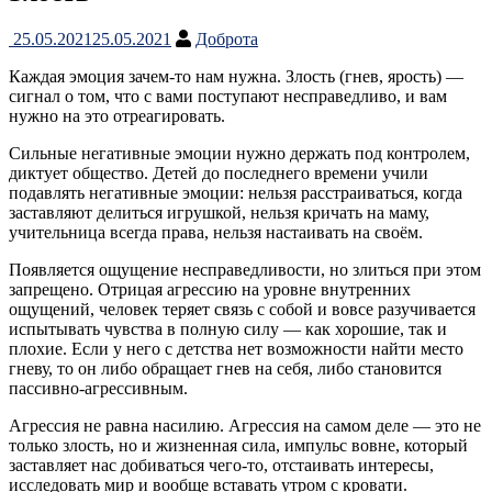
25.05.2021
25.05.2021
Доброта
Каждая эмоция зачем-то нам нужна. Злость (гнев, ярость) —
сигнал о том, что с вами поступают несправедливо, и вам
нужно на это отреагировать.
Сильные негативные эмоции нужно держать под контролем,
диктует общество. Детей до последнего времени учили
подавлять негативные эмоции: нельзя расстраиваться, когда
заставляют делиться игрушкой, нельзя кричать на маму,
учительница всегда права, нельзя настаивать на своём.
Появляется ощущение несправедливости, но злиться при этом
запрещено. Отрицая агрессию на уровне внутренних
ощущений, человек теряет связь с собой и вовсе разучивается
испытывать чувства в полную силу — как хорошие, так и
плохие. Если у него с детства нет возможности найти место
гневу, то он либо обращает гнев на себя, либо становится
пассивно-агрессивным.
Агрессия не равна насилию. Агрессия на самом деле — это не
только злость, но и жизненная сила, импульс вовне, который
заставляет нас добиваться чего-то, отстаивать интересы,
исследовать мир и вообще вставать утром с кровати.