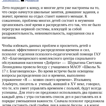
Лето подходит к концу, и многие дети уже настроены на то,
что скоро начнутся школьные занятия, домашние задания, а
значит, времени на отдых станет намного меньше. К
сожалению, проблема многих детей состоит в неумении
организовать своё время и распределять его так, что не было
перегрузки нервной системы, влекущей за собой
раздражительность, невнимательность, нарушения сна и
питания.
Чтобы избежать данных проблем и просветить детей о
навыках эффективного распределения времени и сил,
психолог отделения психолого-педагогической помощи ГАУ
АО «Благовещенского комплексного центра социального
обслуживания населения «Доброта» — Шурыгина Светлана
Леонидовна провела беседу с учащимися МАОУ «Школы №
17 г. Благовещенска». Во время встречи были освещены
вопросы распределения сил и времени, выполнено
упражнение «Я — хозяин своего времени». Итальянец
Альберти, писатель и ученый, живший в XV веке, говорил,
что те, кто умеет управлять временем с пользой, будут всегда
успешны. Для этого он предложил использовать два правила:
каждый день с утра составлять список дел и расставлять их в
порядке уменьшения важности. Сначала психолог предложила
детям составить свой график дня в начале беседы, а в конце