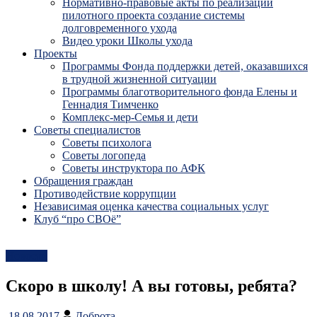
Нормативно-правовые акты по реализации
пилотного проекта создание системы
долговременного ухода
Видео уроки Школы ухода
Проекты
Программы Фонда поддержки детей, оказавшихся
в трудной жизненной ситуации
Программы благотворительного фонда Елены и
Геннадия Тимченко
Комплекс-мер-Семья и дети
Советы специалистов
Советы психолога
Советы логопеда
Советы инструктора по АФК
Обращения граждан
Противодействие коррупции
Независимая оценка качества социальных услуг
Клуб “про СВОё”
Новости
Скоро в школу! А вы готовы, ребята?
18.08.2017
Доброта