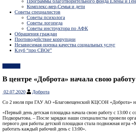
Программы благотворительного фонда Елены и Ге
Комплекс-мер-Семья и дети
Советы специалистов
Советы психолога
Советы логопеда
Советы инструктора по АФК
Обращения граждан
Противодействие коррупции
Независимая оценка качества социальных услуг
Клуб “про СВОё”
Новости
В центре «Доброта» начала свою работ
02.07.2020
Доброта
Со 2 июля при ГАУ АО «Благовещенский КЦСОН «Доброта» нача
«Первый день детская площадка начала свою работу с 13:00 с 
Подкорытова. – После зарядки наши специалисты провели орг
первого дня работы детской площадки стала подвижная игра «М
работать каждый рабочий день с 13:00».