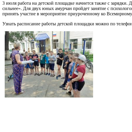
3 июля работа на детской площадке начнется также с зарядки. Д
сильнее». Для двух юных амурчан пройдет занятие с психолого
принять участие в мероприятие приуроченному ко Всемирном
Узнать расписание работы детской площадки можно по телефо
←
«ЭКОСТАРТап 60+» Пенсионеры побывали на экскурси
Молодые инвалиды освоили тонкости ручной лепки вар
Пример виджета