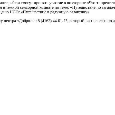
алее ребята смогут принять участие в викторине «Что за прелест
м в темной сенсорной комнате по теме: «Путешествие по загадоч
у дню НЛО: «Путешествие в радужную галактику».
ну центра «Доброта»:
8 (4162) 44-01-75
, который расположен по ад
и в Амурском биолого-туристическом центре
еников
→