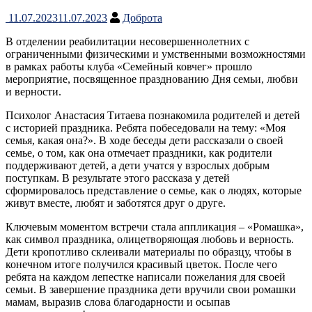
11.07.2023
11.07.2023
Доброта
В отделении реабилитации несовершеннолетних с
ограниченными физическими и умственными возможностями
в рамках работы клуба «Семейный ковчег» прошло
мероприятие, посвященное празднованию Дня семьи, любви
и верности.
Психолог Анастасия Титаева познакомила родителей и детей
с историей праздника. Ребята побеседовали на тему: «Моя
семья, какая она?». В ходе беседы дети рассказали о своей
семье, о том, как она отмечает праздники, как родители
поддерживают детей, а дети учатся у взрослых добрым
поступкам. В результате этого рассказа у детей
сформировалось представление о семье, как о людях, которые
живут вместе, любят и заботятся друг о друге.
Ключевым моментом встречи стала аппликация – «Ромашка»,
как символ праздника, олицетворяющая любовь и верность.
Дети кропотливо склеивали материалы по образцу, чтобы в
конечном итоге получился красивый цветок. После чего
ребята на каждом лепестке написали пожелания для своей
семьи. В завершение праздника дети вручили свои ромашки
мамам, выразив слова благодарности и осыпав